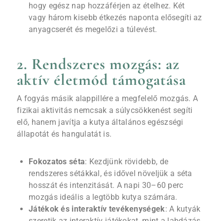
hogy egész nap hozzáférjen az ételhez. Két
vagy három kisebb étkezés naponta elősegíti az
anyagcserét és megelőzi a túlevést.
2. Rendszeres mozgás: az
aktív életmód támogatása
A fogyás másik alappillére a megfelelő mozgás. A
fizikai aktivitás nemcsak a súlycsökkenést segíti
elő, hanem javítja a kutya általános egészségi
állapotát és hangulatát is.
Fokozatos séta
: Kezdjünk rövidebb, de
rendszeres sétákkal, és idővel növeljük a séta
hosszát és intenzitását. A napi 30–60 perc
mozgás ideális a legtöbb kutya számára.
Játékok és interaktív tevékenységek
: A kutyák
szeretik az interaktív játékokat, mint a labdázás,