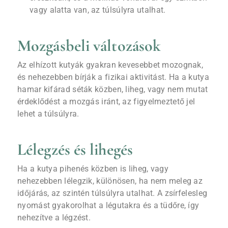
vagy alatta van, az túlsúlyra utalhat.
Mozgásbeli változások
Az elhízott kutyák gyakran kevesebbet mozognak,
és nehezebben bírják a fizikai aktivitást. Ha a kutya
hamar kifárad séták közben, liheg, vagy nem mutat
érdeklődést a mozgás iránt, az figyelmeztető jel
lehet a túlsúlyra.
Lélegzés és lihegés
Ha a kutya pihenés közben is liheg, vagy
nehezebben lélegzik, különösen, ha nem meleg az
időjárás, az szintén túlsúlyra utalhat. A zsírfelesleg
nyomást gyakorolhat a légutakra és a tüdőre, így
nehezítve a légzést.