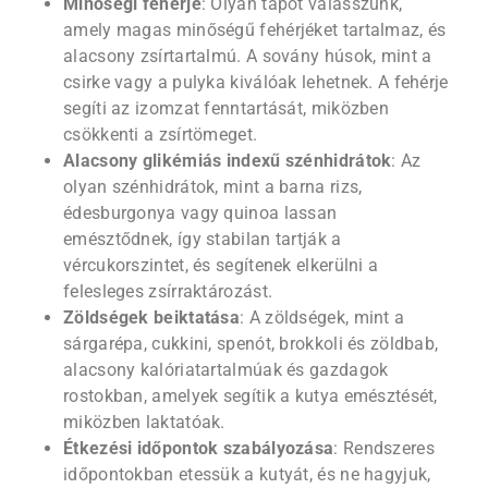
Minőségi fehérje
: Olyan tápot válasszunk,
amely magas minőségű fehérjéket tartalmaz, és
alacsony zsírtartalmú. A sovány húsok, mint a
csirke vagy a pulyka kiválóak lehetnek. A fehérje
segíti az izomzat fenntartását, miközben
csökkenti a zsírtömeget.
Alacsony glikémiás indexű szénhidrátok
: Az
olyan szénhidrátok, mint a barna rizs,
édesburgonya vagy quinoa lassan
emésztődnek, így stabilan tartják a
vércukorszintet, és segítenek elkerülni a
felesleges zsírraktározást.
Zöldségek beiktatása
: A zöldségek, mint a
sárgarépa, cukkini, spenót, brokkoli és zöldbab,
alacsony kalóriatartalmúak és gazdagok
rostokban, amelyek segítik a kutya emésztését,
miközben laktatóak.
Étkezési időpontok szabályozása
: Rendszeres
időpontokban etessük a kutyát, és ne hagyjuk,