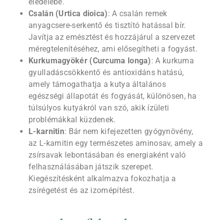
eledelébe.
Csalán (Urtica dioica)
: A csalán remek
anyagcsere-serkentő és tisztító hatással bír.
Javítja az emésztést és hozzájárul a szervezet
méregtelenítéséhez, ami elősegítheti a fogyást.
Kurkumagyökér (Curcuma longa)
: A kurkuma
gyulladáscsökkentő és antioxidáns hatású,
amely támogathatja a kutya általános
egészségi állapotát és fogyását, különösen, ha
túlsúlyos kutyákról van szó, akik ízületi
problémákkal küzdenek.
L-karnitin
: Bár nem kifejezetten gyógynövény,
az L-karnitin egy természetes aminosav, amely a
zsírsavak lebontásában és energiaként való
felhasználásában játszik szerepet.
Kiegészítésként alkalmazva fokozhatja a
zsírégetést és az izomépítést.