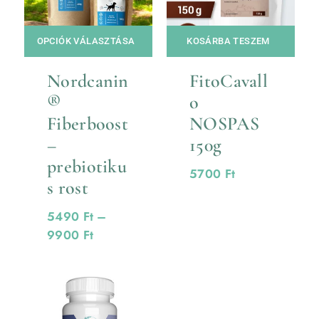
OPCIÓK VÁLASZTÁSA
KOSÁRBA TESZEM
Nordcanin
FitoCavall
®
o
Fiberboost
NOSPAS
–
150g
prebiotiku
5700
Ft
s rost
5490
Ft
–
9900
Ft