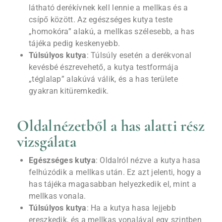
látható derékívnek kell lennie a mellkas és a
csípő között. Az egészséges kutya teste
„homokóra” alakú, a mellkas szélesebb, a has
tájéka pedig keskenyebb.
Túlsúlyos kutya
: Túlsúly esetén a derékvonal
kevésbé észrevehető, a kutya testformája
„téglalap” alakúvá válik, és a has területe
gyakran kitüremkedik.
Oldalnézetből a has alatti rész
vizsgálata
Egészséges kutya
: Oldalról nézve a kutya hasa
felhúzódik a mellkas után. Ez azt jelenti, hogy a
has tájéka magasabban helyezkedik el, mint a
mellkas vonala.
Túlsúlyos kutya
: Ha a kutya hasa lejjebb
ereszkedik, és a mellkas vonalával egy szintben