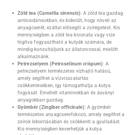
Zöld tea (Camellia sinensis)
: A zöld tea gazdag
antioxidánsokban, és kiderült, hogy növeli az
anyagcserét, ezáltal elősegíti a zsírégetést. Kis
mennyiségben a zöld tea kivonata vagy vize
hígítva fogyasztható a kutyák számára, de
mindig konzultáljunk az állatorvossal, mielőtt
alkalmaznánk.
Petrezselyem (Petroselinum crispum)
: A
petrezselyem természetes vízhajtó hatású,
amely segíthet a vízvisszatartás
csökkentésében, így támogathatja a kutya
fogyását. Emellett vitaminokban és ásványi
anyagokban gazdag.
Gyömbér (Zingiber officinale)
: A gyömbér
természetes anyagcserefokozó, amely segíthet a
zsírok lebontásában és csökkenti a gyulladást.
Kis mennyiségben keverhetjük a kutya