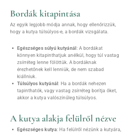
Bordák kitapintása
Az egyik legjobb módja annak, hogy ellenőrizzük,
hogy a kutya túlsúlyos-e, a bordák vizsgálata.
Egészséges súlyú kutyánál
: A bordákat
könnyen kitapinthatjuk anélkül, hogy túl vastag
zsírréteg lenne fölöttük. A bordáknak
érezhetőnek kell lenniük, de nem szabad
kiállniuk.
Túlsúlyos kutyánál
: Ha a bordák nehezen
tapinthatók, vagy vastag zsírréteg borítja őket,
akkor a kutya valószínűleg túlsúlyos.
A kutya alakja felülről nézve
Egészséges kutya
: Ha felülről nézünk a kutyára,