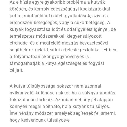
Az elhízás egyre gyakoribb probléma a kutyák
körében, és komoly egészségügyi kockázatokkal
járhat, mint például ízületi gyulladások, szív- és
érrendszeri betegségek, vagy a cukorbetegség. A
kutyák fogyasztása időt és odafigyelést igényel, de
természetes módszerekkel, kiegyensúlyozott
étrenddel és a megfelelő mozgás bevezetésével
segíthetünk nekik leadni a felesleges kilókat. Ebben
a folyamatban akár gyógynövények is
támogathatják a kutya egészségét és fogyási
céljait.
A kutya túlsúlyossága sokszor nem azonnal
nyilvánvaló, különösen akkor, ha a súlygyarapodás
fokozatosan történik. Azonban néhány jel alapján
könnyen megállapítható, ha a kutyánk túlsúlyos.
Íme néhány módszer, amelyek segítenek felismerni,
hogy kedvencünk túlsúlyos-e: