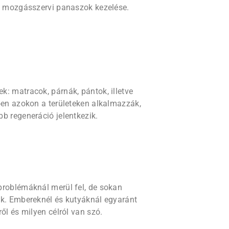
 a mozgásszervi panaszok kezelése.
: matracok, párnák, pántok, illetve
ően azokon a területeken alkalmazzák,
b regeneráció jelentkezik.
problémáknál merül fel, de sokan
ik. Embereknél és kutyáknál egyaránt
ől és milyen célról van szó.