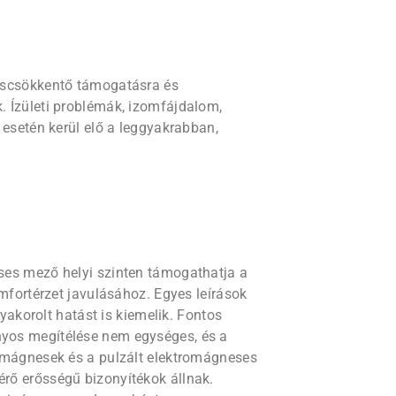
áscsökkentő támogatásra és
 Ízületi problémák, izomfájdalom,
 esetén kerül elő a leggyakrabban,
ses mező helyi szinten támogathatja a
mfortérzet javulásához. Egyes leírások
gyakorolt hatást is kiemelik. Fontos
yos megítélése nem egységes, és a
 mágnesek és a pulzált elektromágneses
rő erősségű bizonyítékok állnak.