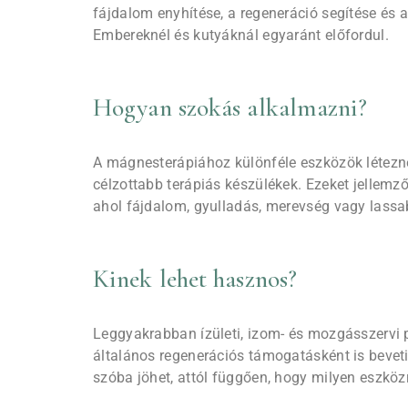
fájdalom enyhítése, a regeneráció segítése és
Embereknél és kutyáknál egyaránt előfordul.
Hogyan szokás alkalmazni?
A mágnesterápiához különféle eszközök léteznek
célzottabb terápiás készülékek. Ezeket jellemz
ahol fájdalom, gyulladás, merevség vagy lassab
Kinek lehet hasznos?
Leggyakrabban ízületi, izom- és mozgásszervi 
általános regenerációs támogatásként is bevet
szóba jöhet, attól függően, hogy milyen eszközr