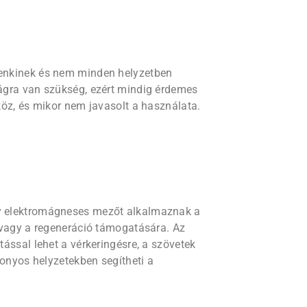
enkinek és nem minden helyzetben
ágra van szükség, ezért mindig érdemes
öz, és mikor nem javasolt a használata.
y elektromágneses mezőt alkalmaznak a
 vagy a regeneráció támogatására. Az
ással lehet a vérkeringésre, a szövetek
zonyos helyzetekben segítheti a