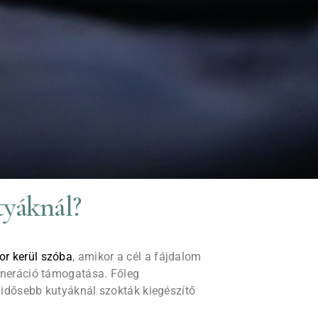
tyáknál?
r kerül szóba
, amikor a cél a fájdalom
eneráció támogatása. Főleg
idősebb kutyáknál szokták kiegészítő