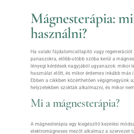
Mágnesterápia: mir
használni?
Ha valaki fájdalomcsillapító vagy regeneráció
panaszokra, előbb-utóbb szóba kerül a mágnest
lényegi kérdések nagyjából ugyanazok: mikor le
használat előtt, és mikor érdemes inkább más 
Ebben a cikkben közérthetően végigmegyünk a
helyzetekben szokták alkalmazni, és mikor nem
Mi a mágnesterápia?
A mágnesterápia egy kiegészítő kezelési móds
elektromágneses mezőt alkalmaz a szervezet t