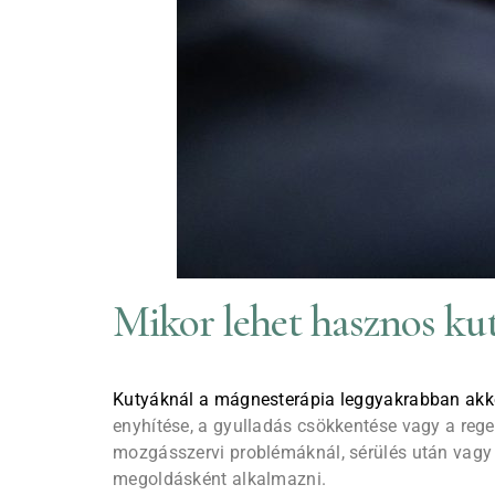
Mikor lehet hasznos ku
Kutyáknál a mágnesterápia leggyakrabban akko
enyhítése, a gyulladás csökkentése vagy a reg
mozgásszervi problémáknál, sérülés után vagy 
megoldásként alkalmazni.