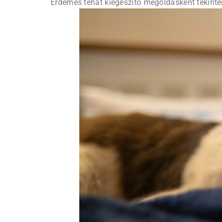
Érdemes tehát kiegészítő megoldásként tekinte