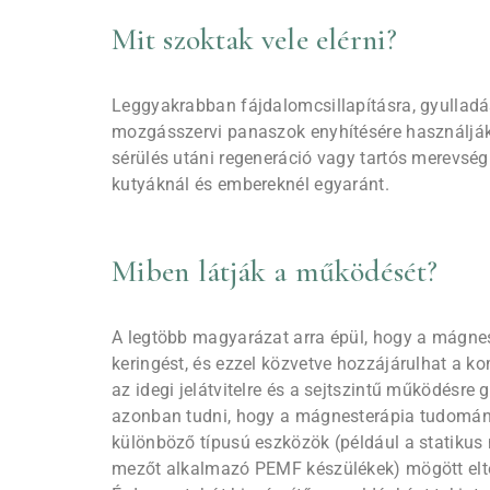
Mit szoktak vele elérni?
Leggyakrabban fájdalomcsillapításra, gyullad
mozgásszervi panaszok enyhítésére használják.
sérülés utáni regeneráció vagy tartós merevség
kutyáknál és embereknél egyaránt.
Miben látják a működését?
A legtöbb magyarázat arra épül, hogy a mágne
keringést, és ezzel közvetve hozzájárulhat a ko
az idegi jelátvitelre és a sejtszintű működésre 
azonban tudni, hogy a mágnesterápia tudomán
különböző típusú eszközök (például a statikus
mezőt alkalmazó PEMF készülékek) mögött elté