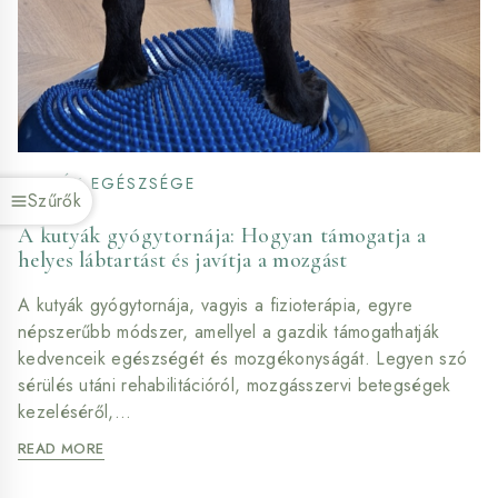
KUTYÁK EGÉSZSÉGE
Szűrők
A kutyák gyógytornája: Hogyan támogatja a
helyes lábtartást és javítja a mozgást
A kutyák gyógytornája, vagyis a fizioterápia, egyre
népszerűbb módszer, amellyel a gazdik támogathatják
kedvenceik egészségét és mozgékonyságát. Legyen szó
sérülés utáni rehabilitációról, mozgásszervi betegségek
kezeléséről,…
A
READ MORE
KUTYÁK
GYÓGYTORNÁJA: