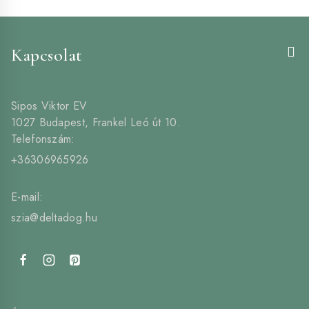
HOGYAN
TÁMOGATJA
A
HELYES
Kapcsolat
LÁBTARTÁST
ÉS
JAVÍTJA
A
Sipos Viktor EV
MOZGÁST
1027 Budapest, Frankel Leó út 10.
Telefonszám:
+36306965926
E-mail:
szia@deltadog.hu