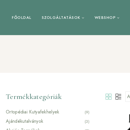
Skip
to
content
FŐOLDAL
SZOLGÁLTATÁSOK
WEBSHOP
Termékkategóriák
Ortopédiai Kutyafekhelyek
(9)
Ajándékutalványok
(3)