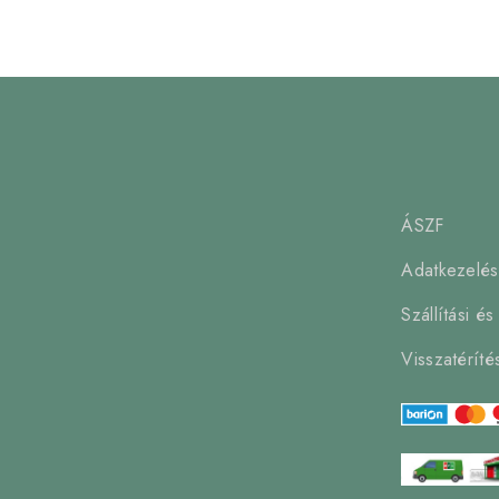
ÁSZF
Adatkezelési
Szállítási és
Visszatéríté