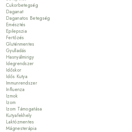
Cukorbetegség
Daganat
Daganatos Betegség
Emésztés
Epilepszia
Fertőzés
Gluténmentes
Gyulladás
Hasnyálmirigy
Idegrendszer
Időskor
Idős Kutya
Immunrendszer
Influenza
Izmok
Izom
Izom Támogatása
Kutyafekhely
Laktózmentes
Mágnesterápia