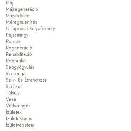
Máj
Májregeneráció
Májvédelem
Méregtelenítés
Ortopédiai Kutyafekhely
Pajzsmirigy
Porcok
Regeneráció
Rehabilitáció
Roborálás
Sebgyógyulás
Szorongás
Szív- És Érrendszer
Szőrzet
Túlsúly
Vese
Vérkeringés
Ízületek
Ízületi Kopás
Ízületvédelem