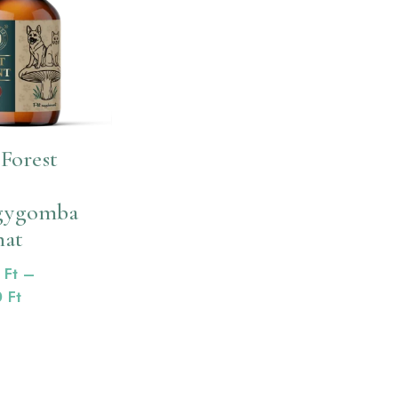
 Forest
t
gygomba
nat
0
Ft
–
Ártartomány:
0
Ft
13800 Ft
-
20800 Ft