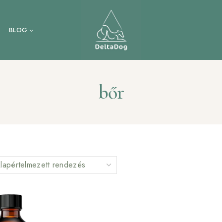
BLOG
bőr