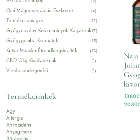
Akciós Termékek
(2)
Omi Mágnesterápiás Eszközök
(4)
Termékcsomagok
(13)
Gyógynövény Készítmények Kutyáknak
(17)
Gyógygomba Kivonatok
(15)
Kutya-Macska Étrendkiegészítők
(18)
Naja
CBD Olaj Kisállatoknak
(1)
Join
Vizeletsemlegesítő
(1)
Gyó
kivo
Termékcímkék
1380
2080
Agy
Allergia
Antioxidáns
Anyagcsere
Bőrápolás