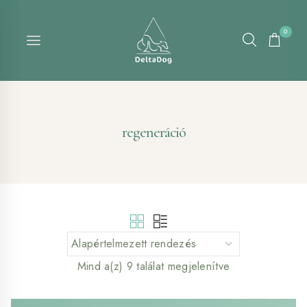
Skip
to
0
content
regeneráció
Mind a(z) 9 találat megjelenítve