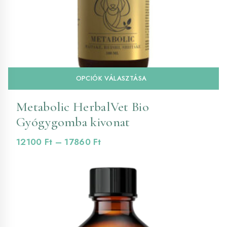
En
OPCIÓK VÁLASZTÁSA
a
te
Metabolic HerbalVet Bio
tö
Gyógygomba kivonat
va
va
Ártartomány:
12100
Ft
–
17860
Ft
A
12100 Ft
vá
-
a
17860 Ft
te
vá
ki