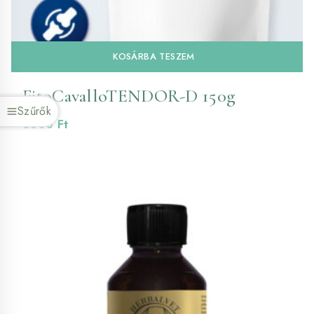
KOSÁRBA TESZEM
FitoCavalloTENDOR-D 150g
Szűrők
6300
Ft