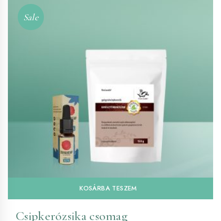
Sale
KOSÁRBA TESZEM
Csipkerózsika csomag