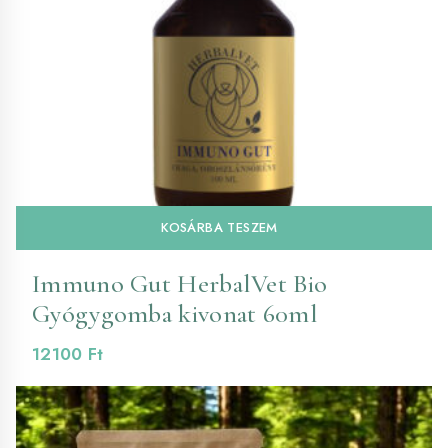
KOSÁRBA TESZEM
Immuno Gut HerbalVet Bio
Gyógygomba kivonat 60ml
12100
Ft