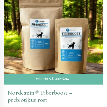
En
OPCIÓK VÁLASZTÁSA
a
te
Nordcanin® Fiberboost –
tö
prebiotikus rost
va
va