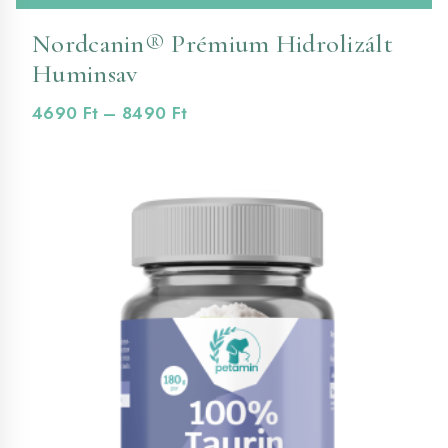
te
Nordcanin® Prémium Hidrolizált
tö
Huminsav
va
va
Ártartomány:
4690
Ft
–
8490
Ft
A
4690 Ft
vá
-
a
8490 Ft
te
vá
ki