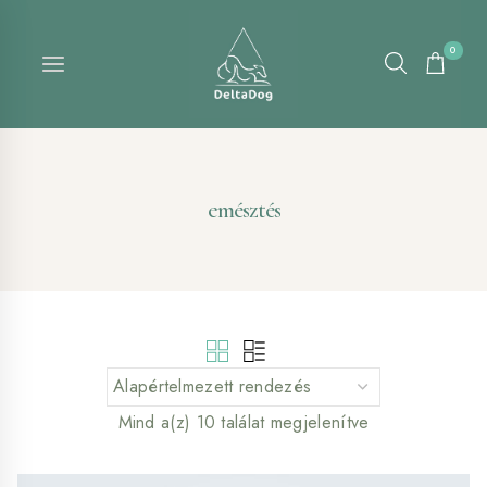
Skip
to
0
content
emésztés
Mind a(z) 10 találat megjelenítve