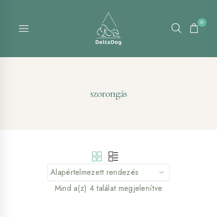
Skip
to
0
content
szorongás
Mind a(z) 4 találat megjelenítve