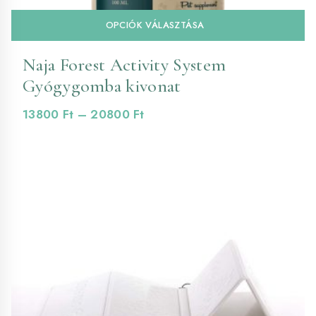
En
OPCIÓK VÁLASZTÁSA
a
te
Naja Forest Activity System
tö
Gyógygomba kivonat
va
va
Ártartomány:
13800
Ft
–
20800
Ft
A
13800 Ft
vá
-
a
20800 Ft
te
vá
ki