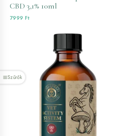
CBD 3,1% 10ml
7999
Ft
Szűrők