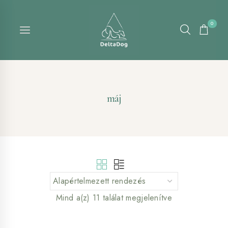
Skip
to
0
content
máj
Mind a(z) 11 találat megjelenítve