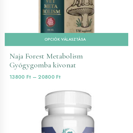
En
OPCIÓK VÁLASZTÁSA
a
te
Naja Forest Metabolism
tö
Gyógygomba kivonat
va
va
Ártartomány:
13800
Ft
–
20800
Ft
A
13800 Ft
vá
-
a
20800 Ft
te
vá
ki